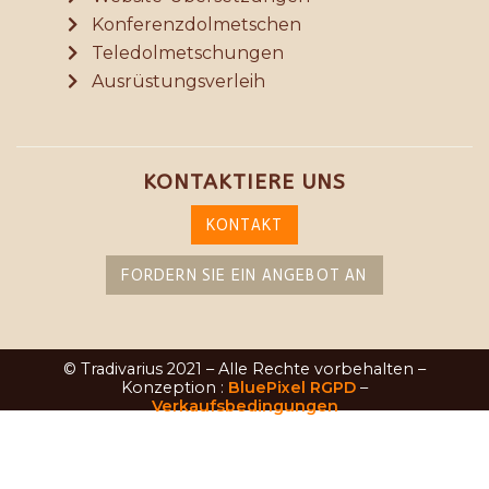
Konferenzdolmetschen
Teledolmetschungen
Ausrüstungsverleih
KONTAKTIERE UNS
KONTAKT
FORDERN SIE EIN ANGEBOT AN
© Tradivarius 2021 – Alle Rechte vorbehalten –
Konzeption :
BluePixel
RGPD
–
Verkaufsbedingungen