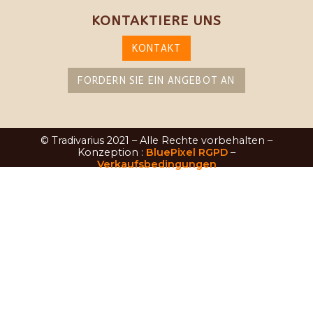
KONTAKTIERE UNS
KONTAKT
FORDERN SIE EIN ANGEBOT AN
© Tradivarius 2021 – Alle Rechte vorbehalten –
Konzeption :
BluePixel
RGPD
–
Verkaufsbedingungen