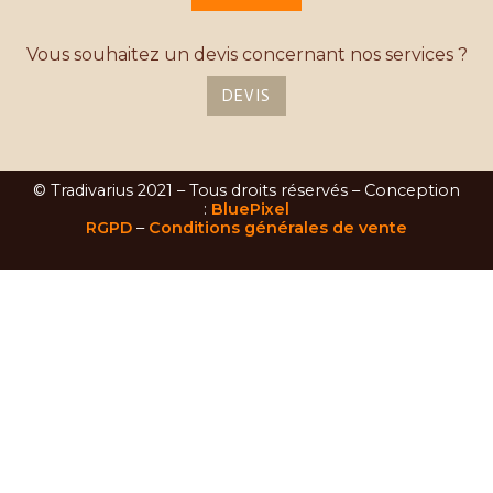
Vous souhaitez un devis concernant nos services ?
DEVIS
© Tradivarius 2021 – Tous droits réservés – Conception
:
BluePixel
RGPD
–
Conditions générales de vente