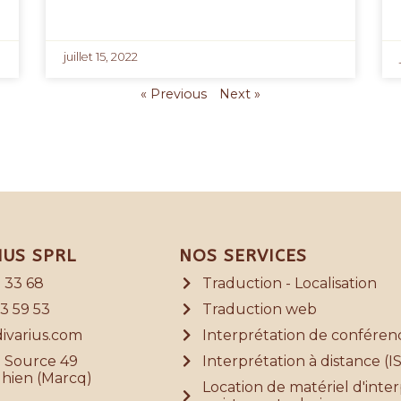
juillet 15, 2022
« Previous
Next »
IUS SPRL
NOS SERVICES
 33 68
Traduction - Localisation
3 59 53
Traduction web
ivarius.com
Interprétation de conféren
a Source 49
Interprétation à distance (I
hien (Marcq)
Location de matériel d'inte