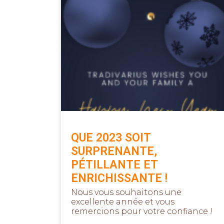
QUE 2023 SOIT
SURPRENANTE,
PÉTILLANTE ET
ENRICHISSANTE !
Nous vous souhaitons une
excellente année et vous
remercions pour votre confiance !