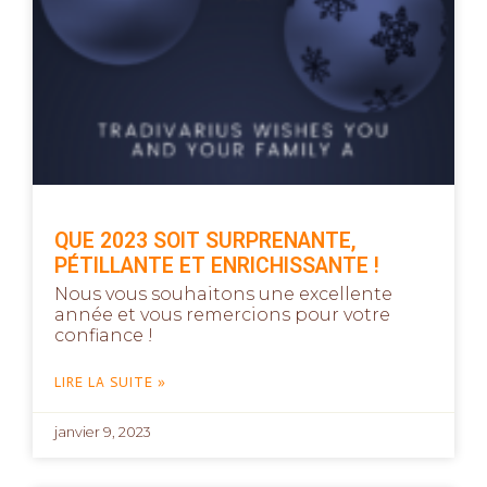
QUE 2023 SOIT SURPRENANTE,
PÉTILLANTE ET ENRICHISSANTE !
Nous vous souhaitons une excellente
année et vous remercions pour votre
confiance !
LIRE LA SUITE »
janvier 9, 2023